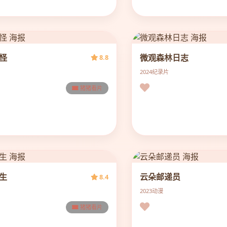
怪
微观森林日志
8.8
2024
纪录片
猪猪看片
生
云朵邮递员
8.4
2023
动漫
猪猪看片