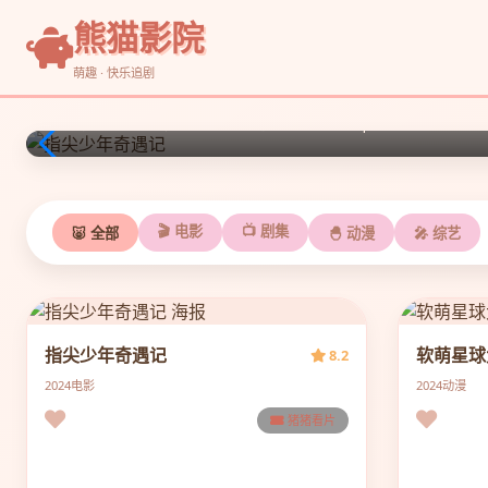
熊猫影院
🐷 指尖少年奇遇记
🐷 软萌星球大冒险
萌趣 · 快乐追剧
温情奇幻小品，平凡少年的暖心冒险。 | ⭐ 8.2
治愈系短篇动画，外星小可爱的日常。 | ⭐ 8.6
🎬 电影
📺 剧集
🐷 全部
🐣 动漫
🎤 综艺
指尖少年奇遇记
软萌星球
8.2
2024
电影
2024
动漫
猪猪看片