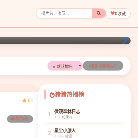
0
收藏
随机猪猪推荐
猪猪热播榜
8.1
微观森林日志
1
⭐ 9 · 纪录片
猪猪看片
星尘小旅人
2
⭐ 8.9 · 动漫