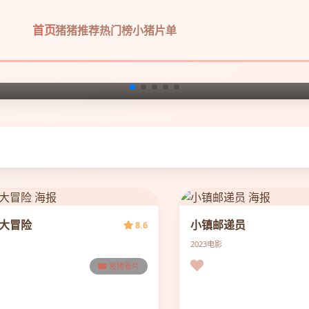
首页
猪猪推荐
热门榜
小猪片单
大冒险
小镇邮递员
8.6
2023
电影
猪猪看片